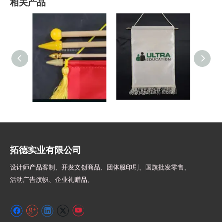
相关产品
旗头配件
B2511-S 特殊车绳锦旗
B251
拓德实业有限公司
设计师
产品客制、开发文创商品、团体服印刷、
国旗批发零售、
活动广告旗帜、
企业礼赠品。