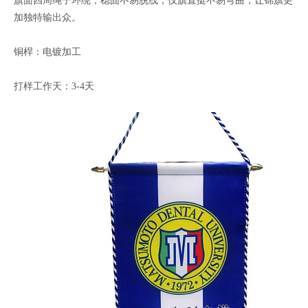
旗面四周绳子环绕，稳固不易脱线，仅旗直挺不易弯曲，让锦旗更
加独特输出众。
铜桿：电镀加工
打样工作天：3-4天