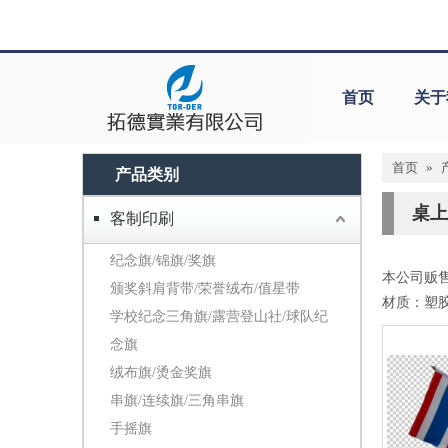
首页
关于
首页
»
产品类别
桌上
客制印刷
纪念旗/锦旗/奖旗
本公司贩
颁奖斜肩背带/荣誉绒布/值星带
材质：塑
学校纪念三角旗/露营登山社/球队纪
念旗
绒布旗/烫金奖旗
串旗/连续旗/三角串旗
手摇旗