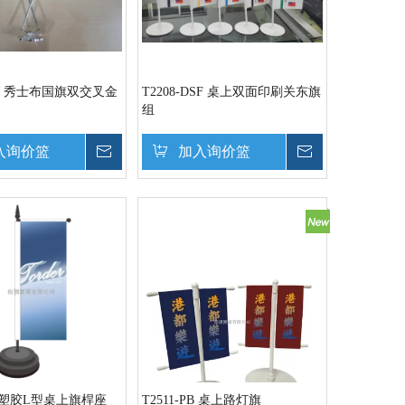
XW 秀士布国旗双交叉金
T2208-DSF 桌上双面印刷关东旗
组
入询价篮
询价
加入询价篮
询价
SF 塑胶L型桌上旗桿座
T2511-PB 桌上路灯旗