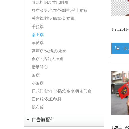
各式旗帜尺寸比例图
红布条/彩色布条/飘带/登山布条
关东旗/桃太郎旗/直立旗
手拉旗
TYT251
桌上旗
车窗旗
加
宫庙旗/火焰旗/龙被
会旗 / 活动大挂旗
活动背心
国旗
小国旗
日式门帘/布帘/防焰布帘/帆布门帘
团体服/衣服印刷
帆布袋
广告旗配件
T2011