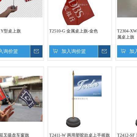
1- Y型桌上旗
T2510-G 金属桌上旗-金色
T2304-
属桌上旗
入询价篮
询价
加入询价篮
询价
加
- W双叉吸盘车窗旗
T2411-W 两用塑胶款桌上手摇旗
T2412-