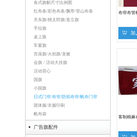
各式旗帜尺寸比例图
红布条/彩色布条/飘带/登山布条
布帘布管
关东旗/桃太郎旗/直立旗
手拉旗
加
桌上旗
车窗旗
宫庙旗/火焰旗/龙被
会旗 / 活动大挂旗
活动背心
国旗
小国旗
日式门帘/布帘/防焰布帘/帆布门帘
团体服/衣服印刷
帆布袋
客制棉麻
广告旗配件