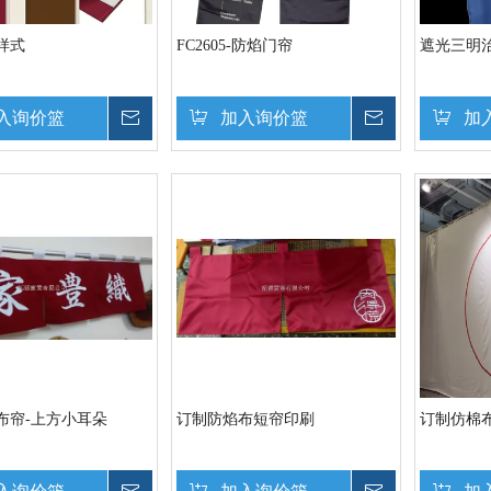
样式
FC2605-防焰门帘
遮光三明
入询价篮
询价
加入询价篮
询价
加
布帘-上方小耳朵
订制防焰布短帘印刷
订制仿棉