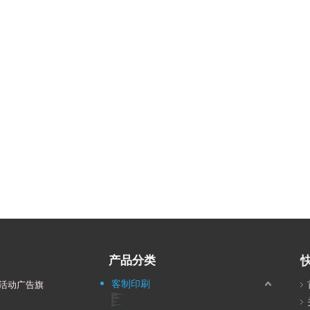
产品分类
客制印刷
活动广告旗
纪念旗/锦旗/奖旗
颁奖斜肩背带/荣誉绒布/值星带
学校纪念三角旗/露营登山社/球队纪念旗
绒布旗/烫金奖旗
串旗/连续旗/三角串旗
手摇旗
各式旗帜尺寸比例图
红布条/彩色布条/飘带/登山布条
关东旗/桃太郎旗/直立旗
手拉旗
桌上旗
车窗旗
宫庙旗/火焰旗/龙被
会旗 / 活动大挂旗
活动背心
国旗
小国旗
日式门帘/布帘/防焰布帘/帆布门帘
团体服/衣服印刷
帆布袋