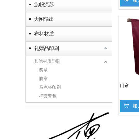
加
旗帜流苏
大图输出
布料材质
礼赠品印刷
其他材质印刷
奖章
胸章
门帘
马克杯印刷
杯套臂包
加
»