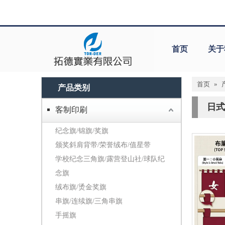
首页
关于
首页
»
产品类别
日式
客制印刷
纪念旗/锦旗/奖旗
颁奖斜肩背带/荣誉绒布/值星带
学校纪念三角旗/露营登山社/球队纪
念旗
绒布旗/烫金奖旗
串旗/连续旗/三角串旗
手摇旗