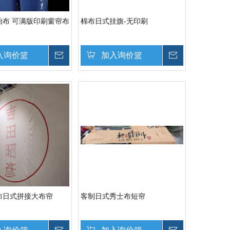
治布 可满版印刷窗帘布
棉布日式挂旗-无印刷
入询价篮
询价
加入询价篮
询价
布日式拼接大布帘
客制日式秀士布短帘