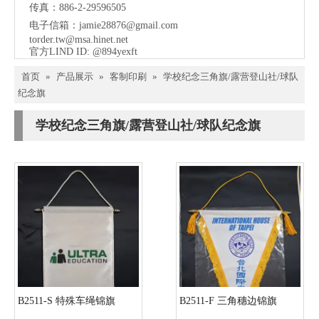
传真：886-2-29596505
电子信箱：
jamie28876@gmail.com
torder.tw@msa.hinet.net
官方LIND ID: @894yexft
首页
»
产品展示
»
客制印刷
»
学校纪念三角旗/露营登山社/球队
纪念旗
学校纪念三角旗/露营登山社/球队纪念旗
B2511-S 特殊车绳锦旗
B2511-F 三角穗边锦旗