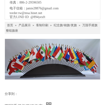
传真：886-2-29596505
电子信箱：
jamie28876@gmail.com
torder.tw@msa.hinet.net
官方LIND ID: @894yexft
首页
»
产品展示
»
客制印刷
»
纪念旗/锦旗/奖旗
»
万国手摇旗
整组旗座
分享到：