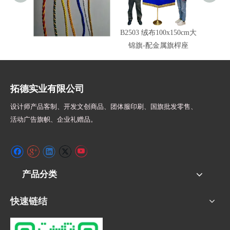
车绳锦旗边绳颜色
B2503 绒布100x150cm大
旗头配
锦旗-配金属旗桿座
拓德实业有限公司
设计师
产品客制、开发文创商品、团体服印刷、
国旗批发零售、
活动广告旗帜、
企业礼赠品。
产品分类
快速链结