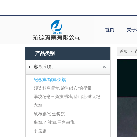
首页
关于
首页
»
产品类别
客制印刷
纪念旗/锦旗/奖旗
颁奖斜肩背带/荣誉绒布/值星带
学校纪念三角旗/露营登山社/球队纪
念旗
绒布旗/烫金奖旗
串旗/连续旗/三角串旗
手摇旗