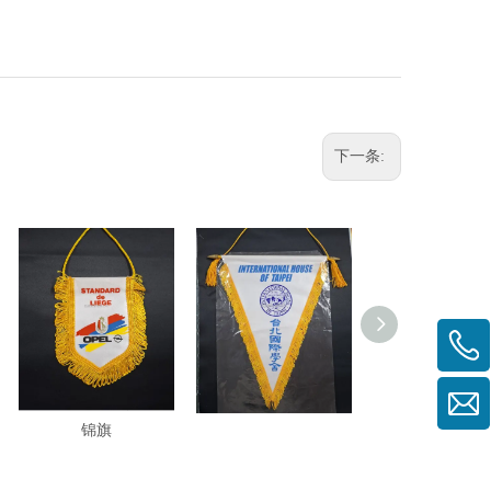
下一条:
B2511-FP 五角形穗边
B2511-F 三角穗边锦旗
万国手摇旗整组
锦旗