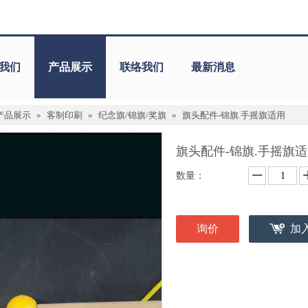
我们
产品展示
联络我们
最新消息
产品展示
»
客制印刷
»
纪念旗/锦旗/奖旗
»
旗头配件-锦旗.手摇旗适用
旗头配件-锦旗.手摇旗
数量：
询价
加