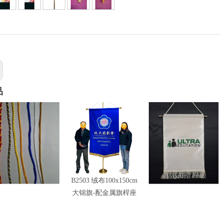
品
车绳锦旗边绳颜色
B2503 绒布100x150cm
B2511-S 特殊车绳锦旗
大锦旗-配金属旗桿座