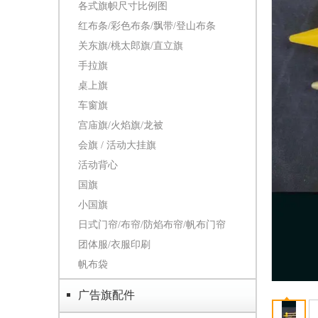
各式旗帜尺寸比例图
红布条/彩色布条/飘带/登山布条
关东旗/桃太郎旗/直立旗
手拉旗
桌上旗
车窗旗
宫庙旗/火焰旗/龙被
会旗 / 活动大挂旗
活动背心
国旗
小国旗
日式门帘/布帘/防焰布帘/帆布门帘
团体服/衣服印刷
帆布袋
广告旗配件