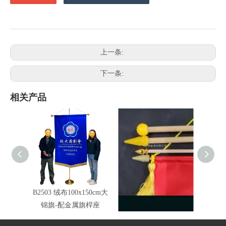
上一条:
下一条:
相关产品
B2503 绒布100x150cm大
旗头配件-锦旗.手摇旗适
B25
锦旗-配金属旗桿座
用