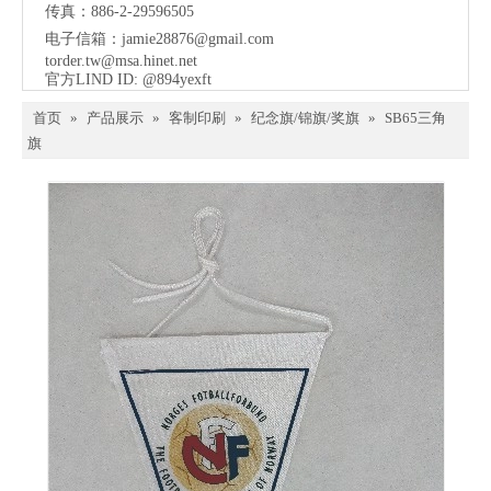
传真：886-2-29596505
电子信箱：
jamie28876@gmail.com
torder.tw@msa.hinet.net
官方LIND ID: @894yexft
首页
»
产品展示
»
客制印刷
»
纪念旗/锦旗/奖旗
»
SB65三角
旗