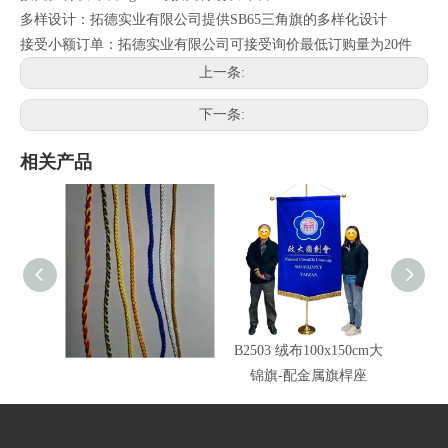
多样设计：拓德实业有限公司提供SB65三角旗的多样化设计
接受小额订单：拓德实业有限公司可接受询价最低订购量为20件
上一条:
下一条:
相关产品
车绳锦旗边绳颜色
B2503 绒布100x150cm大
旗头配
锦旗-配金属旗桿座