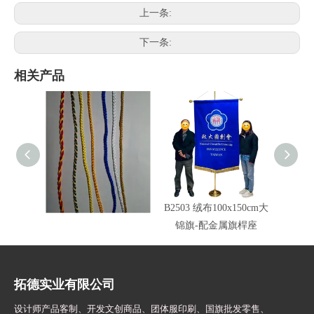
上一条:
下一条:
相关产品
车绳锦旗边绳颜色
B2503 绒布100x150cm大
旗头配
锦旗-配金属旗桿座
拓德实业有限公司
设计师
产品客制、开发文创商品、团体服印刷、
国旗批发零售、