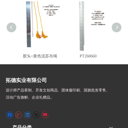
LW260602 塑胶旗桿+塑
PT260643 白塑胶桿黄头
GT26
胶头+黄色流苏吊绳
PT260660
拓德实业有限公司
设计师
产品客制、开发文创商品、团体服印刷、
国旗批发零售、
活动广告旗帜、
企业礼赠品。
产品分类