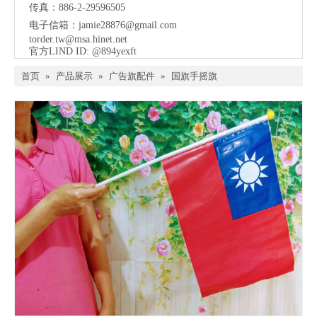
传真：886-2-29596505
电子信箱：
jamie28876@gmail.com
torder.tw@msa.hinet.net
官方LIND ID: @894yexft
首页
»
产品展示
»
广告旗配件
»
国旗手摇旗