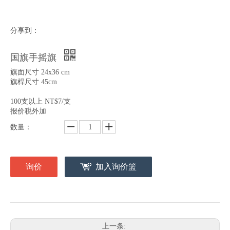
分享到：
国旗手摇旗
旗面尺寸 24x36 cm
旗桿尺寸 45cm
100支以上 NT$7/支
报价税外加
数量：
询价
加入询价篮
上一条: