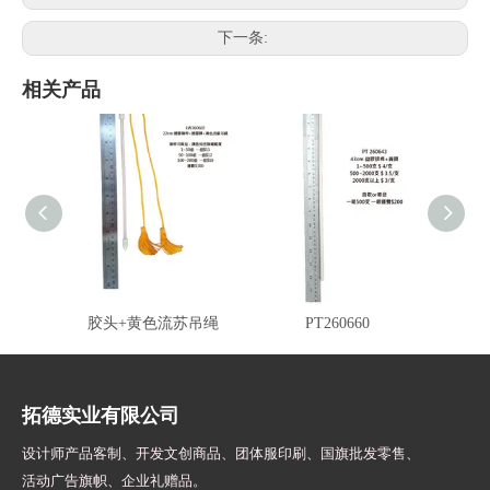
下一条:
相关产品
LW260602 塑胶旗桿+塑
PT260643 白塑胶桿黄头
GT26
胶头+黄色流苏吊绳
PT260660
拓德实业有限公司
设计师
产品客制、开发文创商品、团体服印刷、
国旗批发零售、
活动广告旗帜、
企业礼赠品。