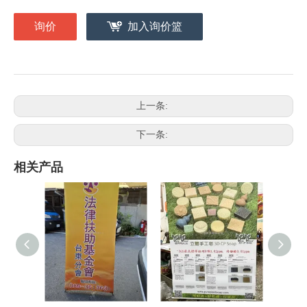
询价
加入询价篮
上一条:
下一条:
相关产品
X型展架
PP相纸挂轴
B240