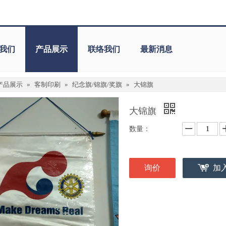
我们
产品展示
联络我们
最新消息
产品展示
»
客制印刷
»
纪念旗/锦旗/奖旗
»
大锦旗
大锦旗
数量：
询价
加