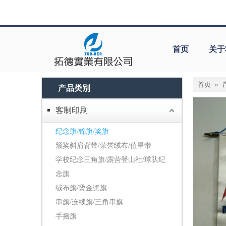
首页
关于
首页
»
产品类别
客制印刷
纪念旗/锦旗/奖旗
颁奖斜肩背带/荣誉绒布/值星带
学校纪念三角旗/露营登山社/球队纪
念旗
绒布旗/烫金奖旗
串旗/连续旗/三角串旗
手摇旗