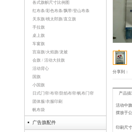
各式旗帜尺寸比例图
红布条/彩色布条/飘带/登山布条
关东旗/桃太郎旗/直立旗
手拉旗
桌上旗
车窗旗
宫庙旗/火焰旗/龙被
会旗 / 活动大挂旗
活动背心
分享到：
国旗
小国旗
日式门帘/布帘/防焰布帘/帆布门帘
产品描
团体服/衣服印刷
活动中
帆布袋
摆放于
广告旗配件
印刷尺寸1