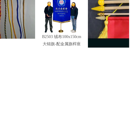
车绳锦旗边绳颜色
B2503 绒布100x150cm
旗头配件-锦旗.手摇旗
大锦旗-配金属旗桿座
适用