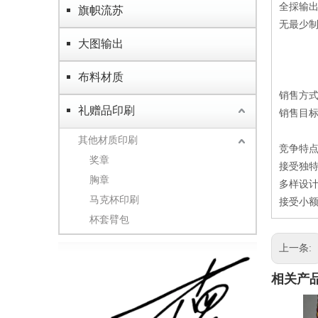
全採输出
旗帜流苏
无最少
大图输出
布料材质
销售方
礼赠品印刷
销售目
其他材质印刷
竞争特
奖章
接受独特
胸章
多样设
马克杯印刷
接受小额
杯套臂包
上一条:
相关产