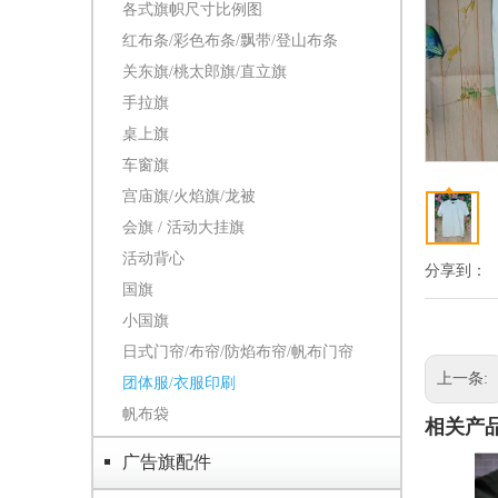
各式旗帜尺寸比例图
红布条/彩色布条/飘带/登山布条
关东旗/桃太郎旗/直立旗
手拉旗
桌上旗
车窗旗
宫庙旗/火焰旗/龙被
会旗 / 活动大挂旗
活动背心
分享到：
国旗
小国旗
日式门帘/布帘/防焰布帘/帆布门帘
上一条:
团体服/衣服印刷
帆布袋
相关产
广告旗配件