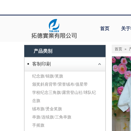
首页
关于
首页
»
产品类别
客制印刷
纪念旗/锦旗/奖旗
颁奖斜肩背带/荣誉绒布/值星带
学校纪念三角旗/露营登山社/球队纪
念旗
绒布旗/烫金奖旗
串旗/连续旗/三角串旗
手摇旗