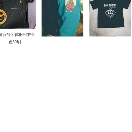
司行号团体服棉衣金
背心防风外套印刷
专业印花制版印刷
色印刷