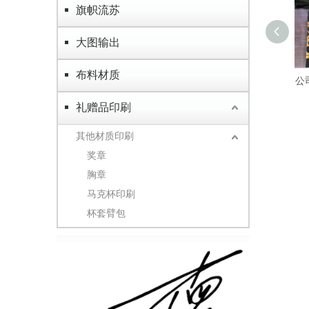
旗帜流苏
大图输出
布料材质
公
礼赠品印刷
其他材质印刷
奖章
胸章
马克杯印刷
杯套臂包