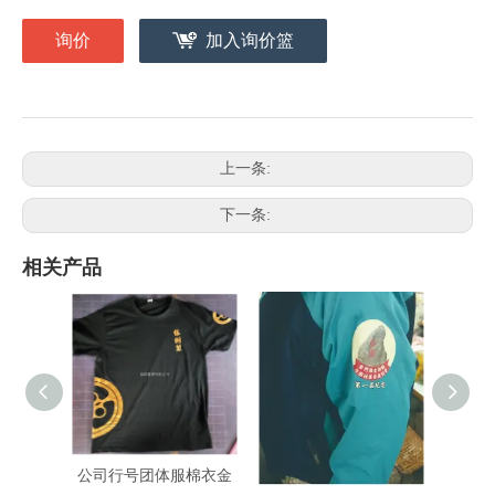
询价
加入询价篮
上一条:
下一条:
相关产品
公司行号团体服棉衣金
背心防风外套印刷
专