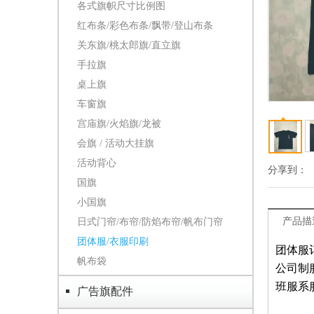
各式旗帜尺寸比例图
红布条/彩色布条/飘带/登山布条
关东旗/桃太郎旗/直立旗
手拉旗
桌上旗
车窗旗
宫庙旗/火焰旗/龙被
会旗 / 活动大挂旗
活动背心
分享到：
国旗
小国旗
产品描
日式门帘/布帘/防焰布帘/帆布门帘
团体服/衣服印刷
团体服
帆布袋
公司制
班服系
广告旗配件