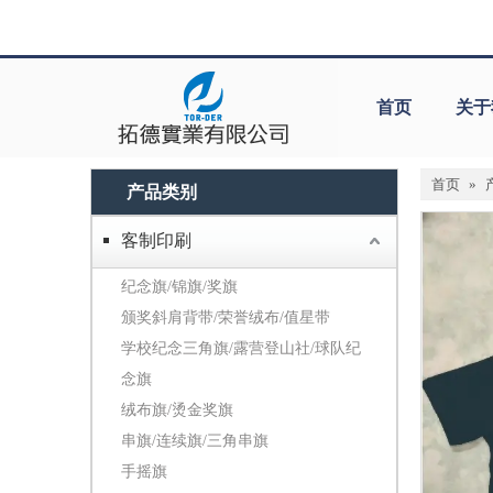
首页
关于
首页
»
产品类别
客制印刷
纪念旗/锦旗/奖旗
颁奖斜肩背带/荣誉绒布/值星带
学校纪念三角旗/露营登山社/球队纪
念旗
绒布旗/烫金奖旗
串旗/连续旗/三角串旗
手摇旗