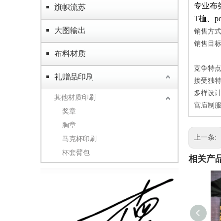
专业布
旗帜流苏
T桖、
大图输出
销售方
销售目
布料材质
竞争特
礼赠品印刷
接受独特
多样设
其他材质印刷
宫庙制服
奖章
胸章
上一条:
马克杯印刷
杯套臂包
相关产