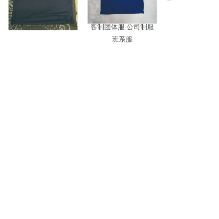
POLO企业制服印刷
客制团体服 公司制服
CO84T--网版
班系服