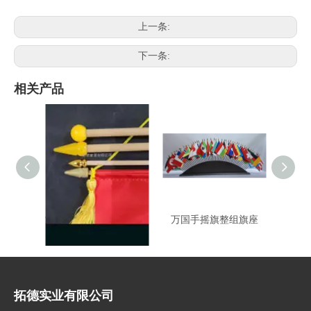
上一条:
下一条:
相关产品
旗头配件-锦旗.手摇旗适
万国手摇旗整组旗座
T251
用
拓德实业有限公司