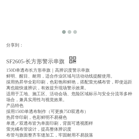
分享到：
SF2605-长方形警示串旗
150D单透布长方形串旗｜高辨识度警示串旗
鲜明、醒目、耐用，适合作业区域与活动动线提醒使用。
採用热昇华全彩印刷，色彩饱和鲜艳，搭配萤光橘布管，即使远距
离也能快速辨识，有效提升现场警示效果。
适用于工地、施工区、活动会场、危险区域标示与安全分流等多种
场合，兼具实用性与视觉效果。
产品特色
採用150D单透布制作（可更换75D双透布）
热昇华印刷，色彩鲜明不易褪色
单透／双透布皆为单面印刷，背面可透视图样
萤光橘布管设计，提高整体辨识度
布管与旗面整齐车缝加工，牢固耐用不易脱落