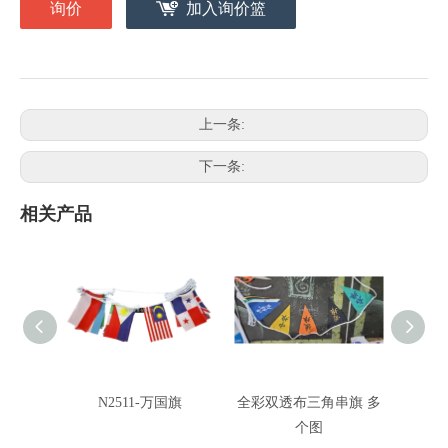
询价
加入询价篮
上一条:
下一条:
相关产品
N2511-万国旗
全彩双透布三角串旗 多
客制双
个图