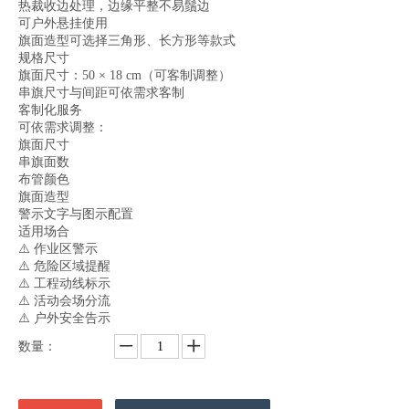
热裁收边处理，边缘平整不易鬚边
可户外悬挂使用
旗面造型可选择三角形、长方形等款式
规格尺寸
旗面尺寸：50 × 18 cm（可客制调整）
串旗尺寸与间距可依需求客制
客制化服务
可依需求调整：
旗面尺寸
串旗面数
布管颜色
旗面造型
警示文字与图示配置
适用场合
⚠️ 作业区警示
⚠️ 危险区域提醒
⚠️ 工程动线标示
⚠️ 活动会场分流
⚠️ 户外安全告示
数量：