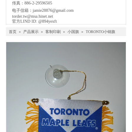
传真：886-2-29596505
电子信箱：
jamie28876@gmail.com
torder.tw@msa.hinet.net
官方LIND ID: @894yexft
首页
»
产品展示
»
客制印刷
»
小国旗
»
TORONTO小锦旗