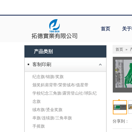
首页
关于
首页
»
产品类别
客制印刷
纪念旗/锦旗/奖旗
颁奖斜肩背带/荣誉绒布/值星带
学校纪念三角旗/露营登山社/球队纪
念旗
绒布旗/烫金奖旗
串旗/连续旗/三角串旗
分享到：
手摇旗