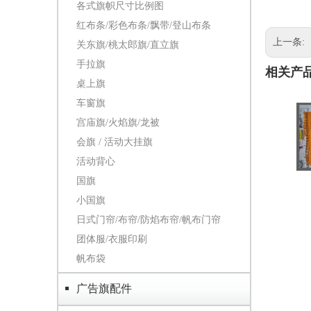
各式旗帜尺寸比例图
红布条/彩色布条/飘带/登山布条
上一条:
关东旗/桃太郎旗/直立旗
手拉旗
相关产
桌上旗
车窗旗
宫庙旗/火焰旗/龙被
会旗 / 活动大挂旗
活动背心
国旗
小国旗
日式门帘/布帘/防焰布帘/帆布门帘
团体服/衣服印刷
帆布袋
广告旗配件