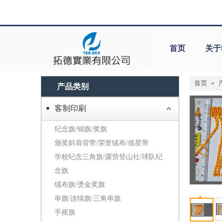
首页
关于
首页
»
产品类别
客制印刷
纪念旗/锦旗/奖旗
颁奖斜肩背带/荣誉绒布/值星带
学校纪念三角旗/露营登山社/球队纪
念旗
绒布旗/烫金奖旗
串旗/连续旗/三角串旗
手摇旗