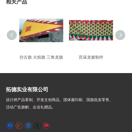
相关产品
仿古旗 火焰旗 三角龙旗
宫庙龙被制作
CO3
拓德实业有限公司
设计师
产品客制、开发文创商品、团体服印刷、
国旗批发零售、
活动广告旗帜、
企业礼赠品。