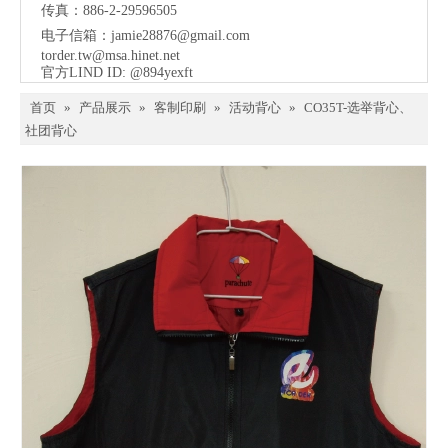
传真：886-2-29596505
电子信箱：
jamie28876@gmail.com
torder.tw@msa.hinet.net
官方LIND ID: @894yexft
首页
»
产品展示
»
客制印刷
»
活动背心
»
CO35T-选举背心、
社团背心