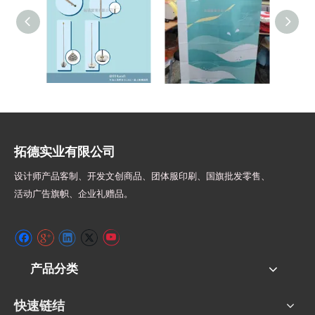
常见旗帜配件
活动双透布关东旗
宣传
拓德实业有限公司
设计师
产品客制、开发文创商品、团体服印刷、
国旗批发零售、
活动广告旗帜、
企业礼赠品。
产品分类
快速链结