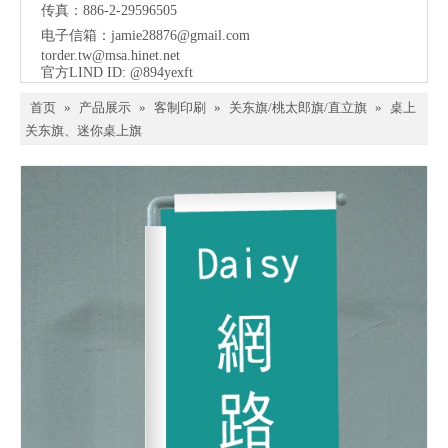
传真：886-2-29596505
电子信箱：
jamie28876@gmail.com
torder.tw@msa.hinet.net
官方LIND ID: @894yexft
首页
»
产品展示
»
客制印刷
»
关东旗/桃太郎旗/直立旗
»
桌上
关东旗、迷你桌上旗