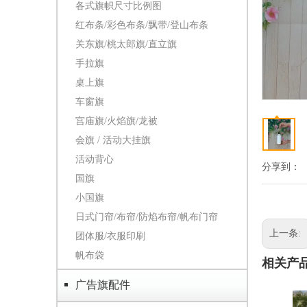
各式旗帜尺寸比例图
红布条/彩色布条/飘带/登山布条
关东旗/桃太郎旗/直立旗
手拉旗
桌上旗
车窗旗
宫庙旗/火焰旗/龙被
会旗 / 活动大挂旗
活动背心
分享到：
国旗
小国旗
日式门帘/布帘/防焰布帘/帆布门帘
上一条:
团体服/衣服印刷
帆布袋
相关产
广告旗配件