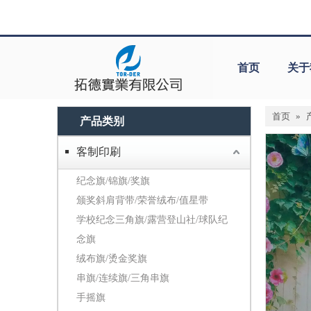
首页
关于
首页
»
产品类别
客制印刷
纪念旗/锦旗/奖旗
颁奖斜肩背带/荣誉绒布/值星带
学校纪念三角旗/露营登山社/球队纪
念旗
绒布旗/烫金奖旗
串旗/连续旗/三角串旗
手摇旗