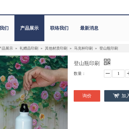
我们
产品展示
联络我们
最新消息
产品展示
»
礼赠品印刷
»
其他材质印刷
»
马克杯印刷
»
登山瓶印刷
登山瓶印刷
数量：
询价
加