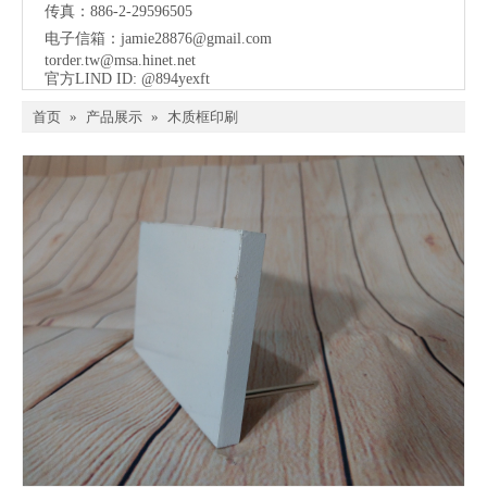
传真：886-2-29596505
电子信箱：
jamie28876@gmail.com
torder.tw@msa.hinet.net
官方LIND ID: @894yexft
首页
»
产品展示
»
木质框印刷