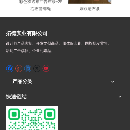
彩色双透布广告布条+左
TR2511- 5x60cm全彩印
BF27
右布管绑绳
刷双透布条
拓德实业有限公司
设计师
产品客制、开发文创商品、团体服印刷、
国旗批发零售、
活动广告旗帜、
企业礼赠品。
产品分类
快速链结