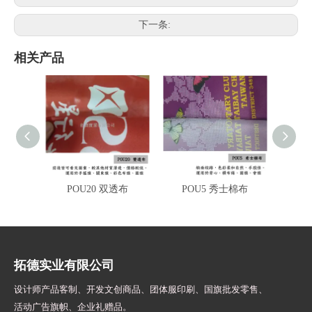
下一条:
相关产品
POU20 双透布
POU5 秀士棉布
U2
拓德实业有限公司
设计师
产品客制、开发文创商品、团体服印刷、
国旗批发零售、
活动广告旗帜、
企业礼赠品。