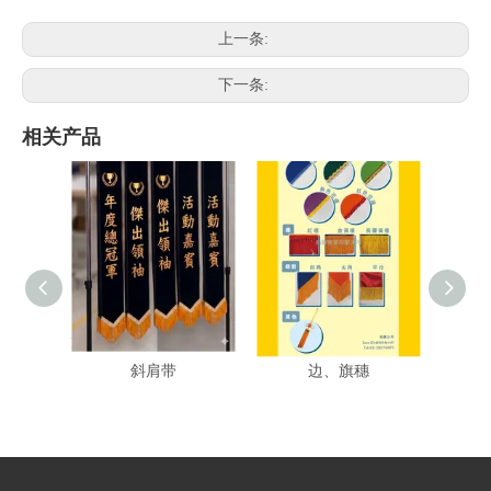
上一条:
下一条:
相关产品
HS2602-G 烫金荣誉绒布
背带搭配的配件、花
HS24
斜肩带
边、旗穗