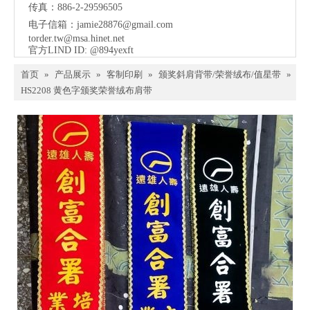
传真：886-2-29596505
电子信箱：
jamie28876@gmail.com
torder.tw@msa.hinet.net
官方LIND ID: @894yexft
首页
»
产品展示
»
客制印刷
»
颁奖斜肩背带/荣誉绒布/值星带
»
HS2208 黄色字颁奖荣誉绒布肩带