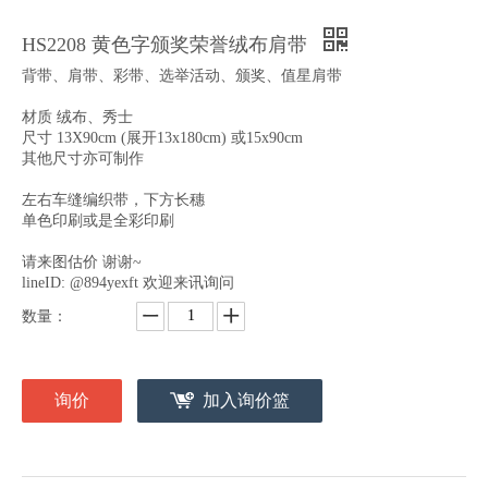
HS2208 黄色字颁奖荣誉绒布肩带
背带、肩带、彩带、选举活动、颁奖、值星肩带
材质 绒布、秀士
尺寸 13X90cm (展开13x180cm) 或15x90cm
其他尺寸亦可制作
左右车缝编织带，下方长穗
单色印刷或是全彩印刷
请来图估价 谢谢~
lineID: @894yexft 欢迎来讯询问
数量：
询价
加入询价篮